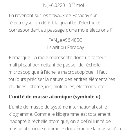
23
-1
N
=6,0220.10
mol
a
En revenant sur les travaux de Faraday sur
l’électrolyse, on définit la quantité d’électricité
correspondant au passage d’une mole électrons F :
F=N
.e=96 485C
a
il s’agit du Faraday
Remarque : la mole représente donc un facteur
multiplicatif permettant de passer de l’échelle
microscopique à l’échelle macroscopique. Il faut
toujours préciser la nature des entités élémentaires
étudiées : atome, ion, molécules, électrons, etc.
L’unité de masse atomique (symbole u)
L’unité de masse du système international est le
kilogramme. Comme le kilogramme est totalement
inadapté à l’échelle atomique, on a défini l’unité de
masse atomique comme le douzième de la masse d’un