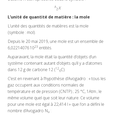
A
X
Z
L’unité de quantité de matière : la mole
L’unité des quantités de matières est la mole
(symbole : mol).
Depuis le 20 mai 2019, une mole est un ensemble de
23
6,02214076 10
entités.
Auparavant, la mole était la quantité d’objets d’un
système contenant autant d’objets qu’il y a d’atomes
12
dans 12 g de carbone 12 (
C).
6
C’est en revenant à l’hypothèse d’Avogadro : « tous les
gaz occupent aux conditions normales de
température et de pression (CNTP) ; 25 °C, 1Atm ; le
même volume quel que soit leur nature. Ce volume
pour une mole est égal à 22,414 l » que l’on a défini le
nombre d’Avogadro N
:
a