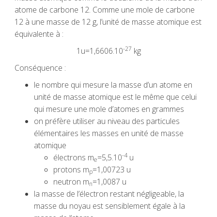
atome de carbone 12. Comme une mole de carbone
12 à une masse de 12 g, l’unité de masse atomique est
équivalente à :
-27
1u=1,6606.10
kg
Conséquence :
le nombre qui mesure la masse d’un atome en
unité de masse atomique est le même que celui
qui mesure une mole d’atomes en grammes
on préfère utiliser au niveau des particules
élémentaires les masses en unité de masse
atomique
-4
électrons m
=5,5.10
u
e
protons m
=1,00723 u
p
neutron m
=1,0087 u
n
la masse de l’électron restant négligeable, la
masse du noyau est sensiblement égale à la